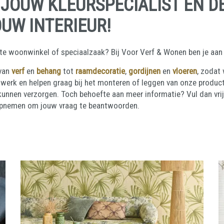
 JOÚW KLEURSPECIALIST EN D
UW INTERIEUR!
hte woonwinkel of speciaalzaak? Bij Voor Verf & Wonen ben je aan
 van
verf
en
behang
tot
raamdecoratie
,
gordijnen
en
vloeren
, zodat 
twerk en helpen graag bij het monteren of leggen van onze product
kunnen verzorgen. Toch behoefte aan meer informatie? Vul dan vrij
 opnemen om jouw vraag te beantwoorden.