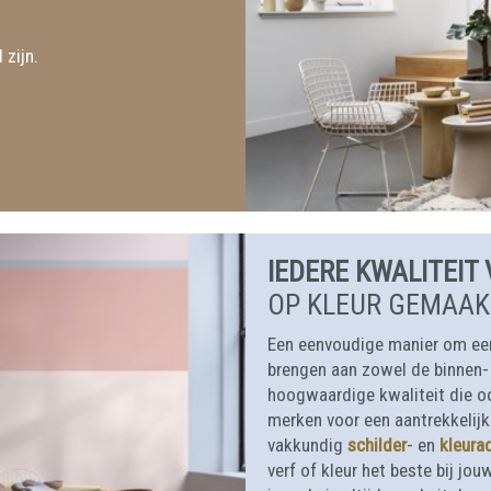
 zijn.
IEDERE KWALITEIT 
OP KLEUR GEMAAK
Een eenvoudige manier om een 
brengen aan zowel de binnen- a
hoogwaardige kwaliteit die oo
merken voor een aantrekkelijke 
vakkundig
schilder
- en
kleura
verf of kleur het beste bij jo