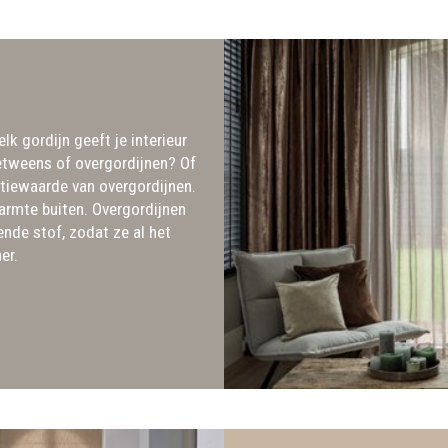
lk gordijn geeft je interieur
nbetweens of overgordijnen? Of
tiewaarde van overgordijnen.
armte buiten. Overgordijnen
nde stof, zodat ze al het
mer.